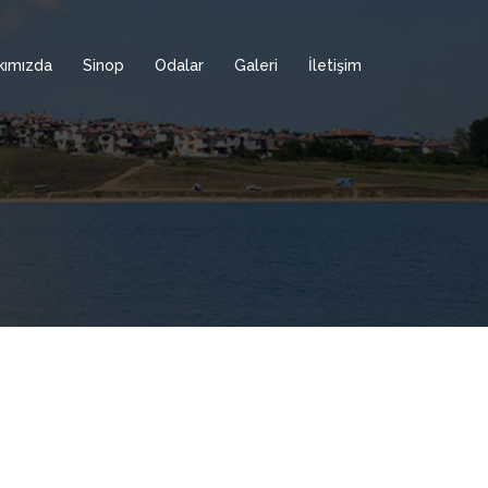
kımızda
Sinop
Odalar
Galeri
İletişim