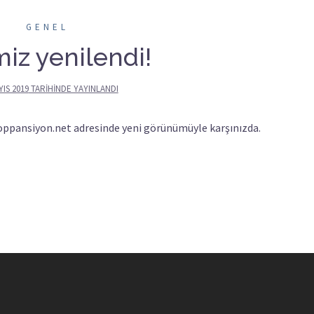
GENEL
miz yenilendi!
YIS 2019
TARIHINDE YAYINLANDI
noppansiyon.net adresinde yeni görünümüyle karşınızda.